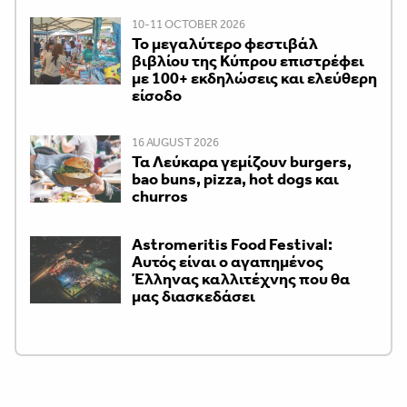
10-11 OCTOBER 2026
Το μεγαλύτερο φεστιβάλ
βιβλίου της Κύπρου επιστρέφει
με 100+ εκδηλώσεις και ελεύθερη
είσοδο
16 AUGUST 2026
Τα Λεύκαρα γεμίζουν burgers,
bao buns, pizza, hot dogs και
churros
Astromeritis Food Festival:
Αυτός είναι ο αγαπημένος
Έλληνας καλλιτέχνης που θα
μας διασκεδάσει