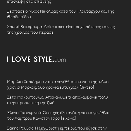
επίσκεψη στο σπίτι της
Ξέσπασε ο Νίκος Νικόλιζας κατά του Πλούταρχου και της
Θεοδωρίδου
Χρυσά Βατόμουρα: Δείτε ποιες είναι οι χειρότερες ταινίες
της χρονιάς που πέρασε
Μαρίλια Χαριδήμου για τα γενέθλια του γιου της: «Δύο
χρόνια Μάρκος, δύο χρόνια ευτυχίας» [βίντεο]
Ζέτα Μακρυπούλια: Αποκάλυψε τι απολαμβάνει πολύ
στην προσωπική της ζωή
Έλενα Τσαγκρινού: Οι ευχές όλο αγάπη για τα γενέθλια
του Λάμπρου Κωνσταντάρα [εικόνα]
Σάκης Ρουβάς: Η ξεχωριστή εμπειρία που έζησε στην