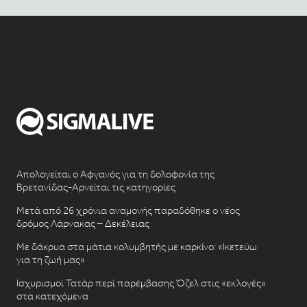
Απολογείται ο Αφγανός για τη δολοφονία της
Βρετανίδας-Αρνείται τις κατηγορίες
Μετά από 26 χρόνια αναμονής παραδόθηκε ο νέος
δρόμος Λάρνακας – Δεκέλειας
Με δάκρυα στα μάτια κολυμβητής με καρκίνο: «Ικετεύω
για τη ζωή μας»
Ισχυρισμοί Τατάρ περί παρέμβασης Όζελ στις «εκλογές»
στα κατεχόμενα