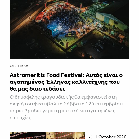
ΦΕΣΤΙΒΑΛ
Astromeritis Food Festival: Αυτός είναι ο
αγαπημένος Έλληνας καλλιτέχνης που
θα μας διασκεδάσει
Ο δημοφιλής τραγουδιστής θα εμφανιστεί στη
σκηνή του φεστιβάλ το Σάββατο 12 Σεπτεμβρίου,
σε μια βραδιά γεμάτη μουσική και αγαπημένες
επιτυχίες
1 October 2026