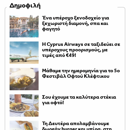
Δημοφιλή
Ένα υπέροχο ξενοδοχείο για
ξεχωριστή διαμονή, σπα και
φαγητό
H Cyprus Airways σε ταξιδεύει σε
υπέροχους προορισμούς, με
τιμές από €49!
Μάθαμε την ημερομηνία για το 5ο
Φεστιβάλ Οφτού Κλέφτικου
Σου έχουμε τα καλύτερα στέκια
για οφτό!
Τη Δευτέρα απολαμβάνουμε
δωρεάν burger και μπίρα, στη