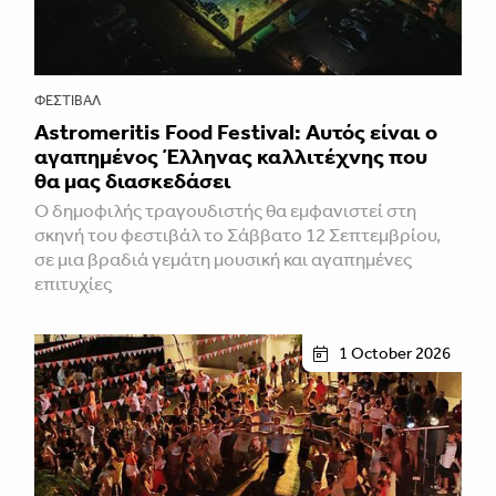
ΦΕΣΤΙΒΑΛ
Astromeritis Food Festival: Αυτός είναι ο
αγαπημένος Έλληνας καλλιτέχνης που
θα μας διασκεδάσει
Ο δημοφιλής τραγουδιστής θα εμφανιστεί στη
σκηνή του φεστιβάλ το Σάββατο 12 Σεπτεμβρίου,
σε μια βραδιά γεμάτη μουσική και αγαπημένες
επιτυχίες
1 October 2026