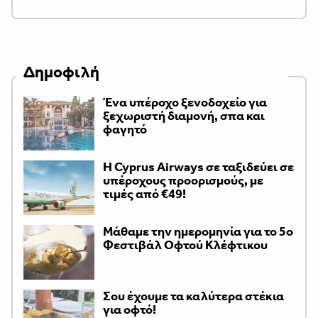
Δημοφιλή
Ένα υπέροχο ξενοδοχείο για
ξεχωριστή διαμονή, σπα και
φαγητό
H Cyprus Airways σε ταξιδεύει σε
υπέροχους προορισμούς, με
τιμές από €49!
Μάθαμε την ημερομηνία για το 5ο
Φεστιβάλ Οφτού Κλέφτικου
Σου έχουμε τα καλύτερα στέκια
για οφτό!