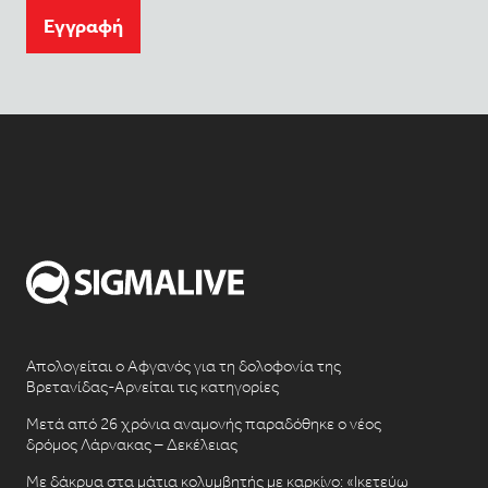
Eγγραφή
Απολογείται ο Αφγανός για τη δολοφονία της
Βρετανίδας-Αρνείται τις κατηγορίες
Μετά από 26 χρόνια αναμονής παραδόθηκε ο νέος
δρόμος Λάρνακας – Δεκέλειας
Με δάκρυα στα μάτια κολυμβητής με καρκίνο: «Ικετεύω