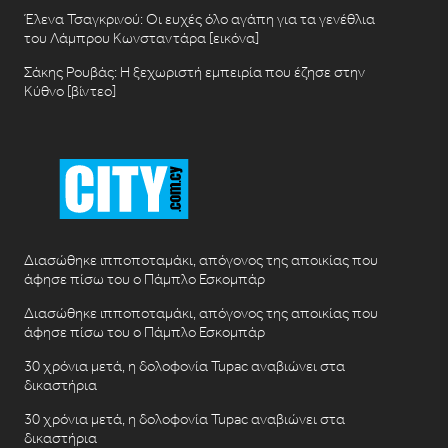
Έλενα Τσαγκρινού: Οι ευχές όλο αγάπη για τα γενέθλια
του Λάμπρου Κωνσταντάρα [εικόνα]
Σάκης Ρουβάς: Η ξεχωριστή εμπειρία που έζησε στην
Κύθνο [βίντεο]
Διασώθηκε ιπποποταμάκι, απόγονος της αποικίας που
άφησε πίσω του ο Πάμπλο Εσκομπάρ
Διασώθηκε ιπποποταμάκι, απόγονος της αποικίας που
άφησε πίσω του ο Πάμπλο Εσκομπάρ
30 χρόνια μετά, η δολοφονία Tupac αναβιώνει στα
δικαστήρια
30 χρόνια μετά, η δολοφονία Tupac αναβιώνει στα
δικαστήρια