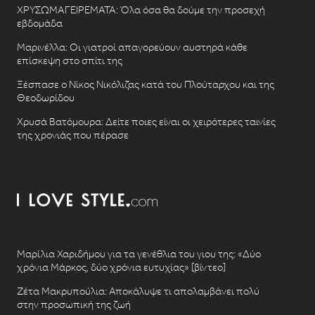
ΧΡΥΣΩΜΑΓΕΙΡΕΜΑΤΑ: Όλα όσα θα δούμε την προσεχή
εβδομάδα
Μαρινέλλα: Οι γιατροί απαγορεύουν αυστηρά κάθε
επίσκεψη στο σπίτι της
Ξέσπασε ο Νίκος Νικόλιζας κατά του Πλούταρχου και της
Θεοδωρίδου
Χρυσά Βατόμουρα: Δείτε ποιες είναι οι χειρότερες ταινίες
της χρονιάς που πέρασε
Μαρίλια Χαριδήμου για τα γενέθλια του γιου της: «Δύο
χρόνια Μάρκος, δύο χρόνια ευτυχίας» [βίντεο]
Ζέτα Μακρυπούλια: Αποκάλυψε τι απολαμβάνει πολύ
στην προσωπική της ζωή