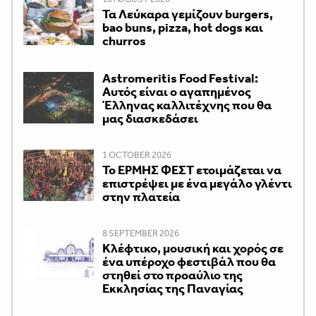
Τα Λεύκαρα γεμίζουν burgers,
bao buns, pizza, hot dogs και
churros
Astromeritis Food Festival:
Αυτός είναι ο αγαπημένος
Έλληνας καλλιτέχνης που θα
μας διασκεδάσει
1 OCTOBER 2026
Το ΕΡΜΗΣ ΦΕΣΤ ετοιμάζεται να
επιστρέψει με ένα μεγάλο γλέντι
στην πλατεία
8 SEPTEMBER 2026
Κλέφτικο, μουσική και χορός σε
ένα υπέροχο φεστιβάλ που θα
στηθεί στο προαύλιο της
Εκκλησίας της Παναγίας