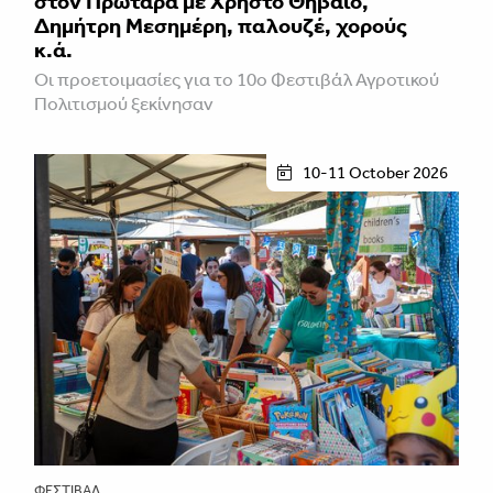
στον Πρωταρά με Χρήστο Θηβαίο,
Δημήτρη Μεσημέρη, παλουζέ, χορούς
κ.ά.
Οι προετοιμασίες για το 10ο Φεστιβάλ Αγροτικού
Πολιτισμού ξεκίνησαν
10-11 October 2026
ΦΕΣΤΙΒΑΛ