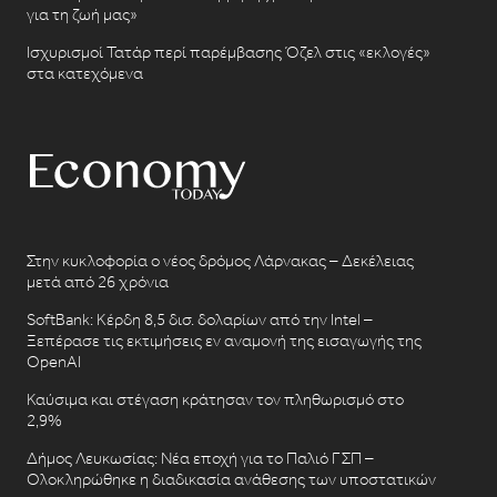
για τη ζωή μας»
Ισχυρισμοί Τατάρ περί παρέμβασης Όζελ στις «εκλογές»
στα κατεχόμενα
Στην κυκλοφορία ο νέος δρόμος Λάρνακας – Δεκέλειας
μετά από 26 χρόνια
SoftBank: Κέρδη 8,5 δισ. δολαρίων από την Intel –
Ξεπέρασε τις εκτιμήσεις εν αναμονή της εισαγωγής της
OpenAI
Καύσιμα και στέγαση κράτησαν τον πληθωρισμό στο
2,9%
Δήμος Λευκωσίας: Νέα εποχή για το Παλιό ΓΣΠ –
Ολοκληρώθηκε η διαδικασία ανάθεσης των υποστατικών