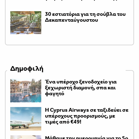
30 εστιατόρια για τη σούβλα του
Δεκαπενταύγουστου
Δημοφιλή
Ένα υπέροχο ξενοδοχείο για
ξεχωριστή διαμονή, σπα και
φαγητό
H Cyprus Airways σε ταξιδεύει σε
υπέροχους προορισμούς, με
τιμές από €49!
Μάθαμε την ημερομηνία για το 5ο