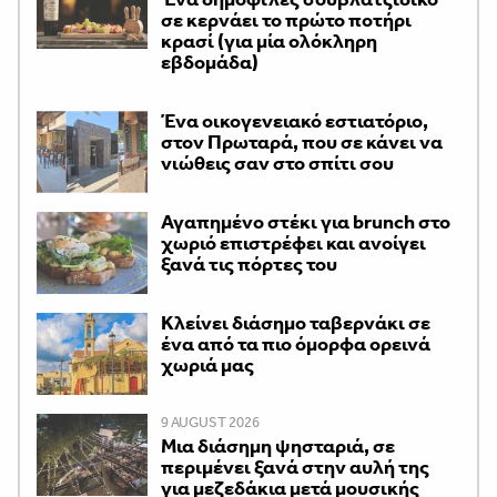
σε κερνάει το πρώτο ποτήρι
κρασί (για μία ολόκληρη
εβδομάδα)
Ένα οικογενειακό εστιατόριο,
στον Πρωταρά, που σε κάνει να
νιώθεις σαν στο σπίτι σου
Αγαπημένο στέκι για brunch στο
χωριό επιστρέφει και ανοίγει
ξανά τις πόρτες του
Κλείνει διάσημο ταβερνάκι σε
ένα από τα πιο όμορφα ορεινά
χωριά μας
9 AUGUST 2026
Μια διάσημη ψησταριά, σε
περιμένει ξανά στην αυλή της
για μεζεδάκια μετά μουσικής