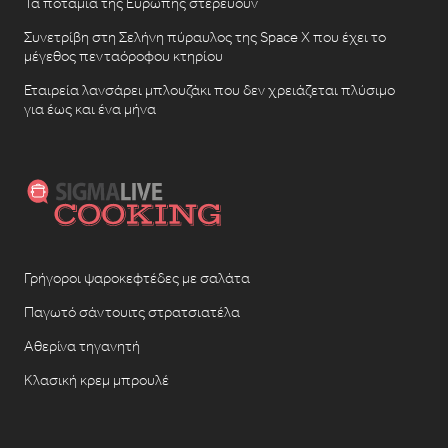
Τα ποτάμια της Ευρώπης στερεύουν
Συνετρίβη στη Σελήνη πύραυλος της Space X που έχει το
μέγεθος πενταόροφου κτηρίου
Εταιρεία λανσάρει μπλουζάκι που δεν χρειάζεται πλύσιμο
για έως και ένα μήνα
Γρήγοροι ψαροκεφτέδες με σαλάτα
Παγωτό σάντουιτς στρατσιατέλα
Αθερίνα τηγανητή
Κλασική κρεμ μπρουλέ