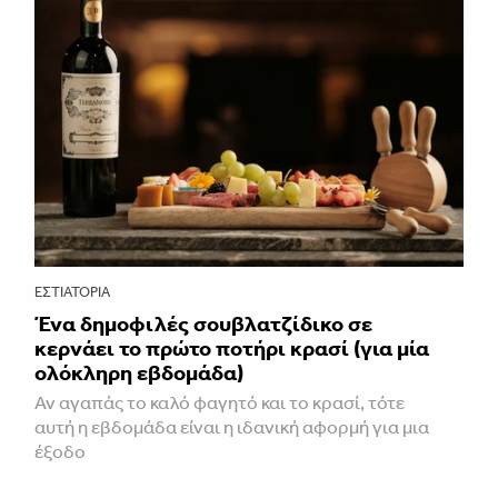
ΕΣΤΙΑΤΌΡΙΑ
Ένα δημοφιλές σουβλατζίδικο σε
κερνάει το πρώτο ποτήρι κρασί (για μία
ολόκληρη εβδομάδα)
Αν αγαπάς το καλό φαγητό και το κρασί, τότε
αυτή η εβδομάδα είναι η ιδανική αφορμή για μια
έξοδο