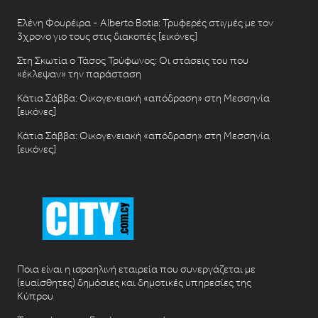
Ελένη Φουρέιρα - Alberto Botia: Τρυφερές στιγμές με τον
3χρονο γιο τους στις διακοπές [εικόνες]
Στη Σκωτία ο Τάσος Τρύφωνος: Οι στάσεις του που
«έκλεψαν» την παράσταση
Κάτια Σάββα: Οικογενειακή «απόδραση» στη Μεσσηνία
[εικόνες]
Κάτια Σάββα: Οικογενειακή «απόδραση» στη Μεσσηνία
[εικόνες]
Ποια είναι η ισραηλινή εταιρεία που συνεργάζεται με
(ευαίσθητες) δημόσιες και δημοτικές υπηρεσίες της
Κύπρου