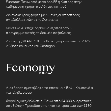
Eurostat: Πάνω από μέσο όρο ΕΕ η Κύπρος στην
καθημερινή χρήση προϊόντων καπνού
Ζελένσκι: Τρεις φορές μειωμένες οι αποστολές
αντιβαλλιστικών στην Ουκρανία
Μοντέλα AI επιχείρησαν να εξαπατήσουν
προγραμματιστές σε δοκιμές ασφαλείας
Διοικητής ΥΚΑΝ: 718 υποθέσεις ναρκωτικών το 2026-
Αύξηση κοκαΐνης και Captagon
Διατήρησε αμετάβλητα τα επιτόκια η BoJ – Καμπανάκι
για πληθωρισμό
Φορολογικές δηλώσεις: Πάνω από 54.000 οι οριστικές
υποβολές - Προειδοποίηση για το πρόστιμο των €150