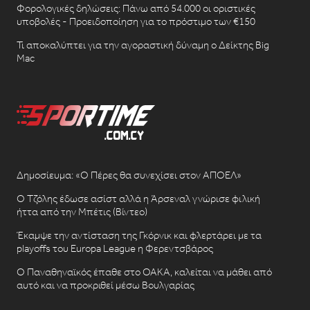
Φορολογικές δηλώσεις: Πάνω από 54.000 οι οριστικές
υποβολές - Προειδοποίηση για το πρόστιμο των €150
Τι αποκαλύπτει για την αγοραστική δύναμη ο Δείκτης Big
Mac
Δημοσίευμα: «Ο Πέρες θα συνεχίσει στον ΑΠΟΕΛ»
Ο Τζόλης έδωσε ασίστ αλλά η Άρσεναλ γνώρισε φιλική
ήττα από την Μπέτις (Βίντεο)
Έκαμψε την αντίσταση της Γκόρνικ και φλερτάρει με τα
playoffs του Europa League η Φερεντσβάρος
Ο Παναθηναϊκός έπαθε στο ΟΑΚΑ, καλείται να μάθει από
αυτό και να προκριθεί μέσω Βουλγαρίας