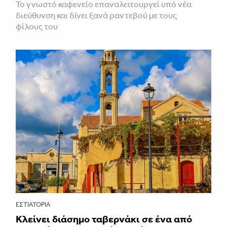
Το γνωστό καφενείο επαναλειτουργεί υπό νέα
διεύθυνση και δίνει ξανά ραντεβού με τους
φίλους του
ΕΣΤΙΑΤΌΡΙΑ
Κλείνει διάσημο ταβερνάκι σε ένα από